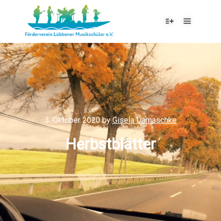
3. Oktober 2020
by
Gisela Damaschke
Herbstblätter