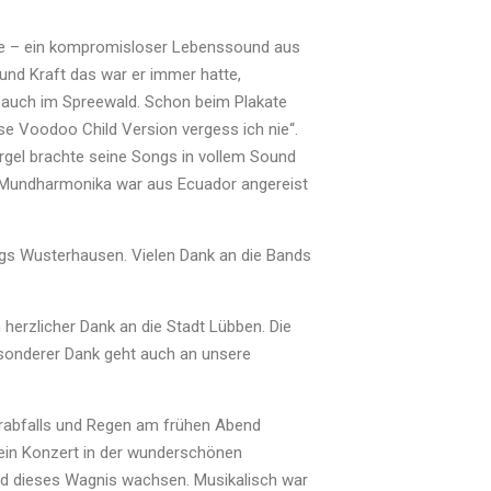
 je – ein kompromisloser Lebenssound aus
 und Kraft das war er immer hatte,
d auch im Spreewald. Schon beim Plakate
se Voodoo Child Version vergess ich nie“.
rgel brachte seine Songs in vollem Sound
d Mundharmonika war aus Ecuador angereist
igs Wusterhausen. Vielen Dank an die Bands
herzlicher Dank an die Stadt Lübben. Die
esonderer Dank geht auch an unsere
urabfalls und Regen am frühen Abend
ein Konzert in der wunderschönen
ird dieses Wagnis wachsen. Musikalisch war