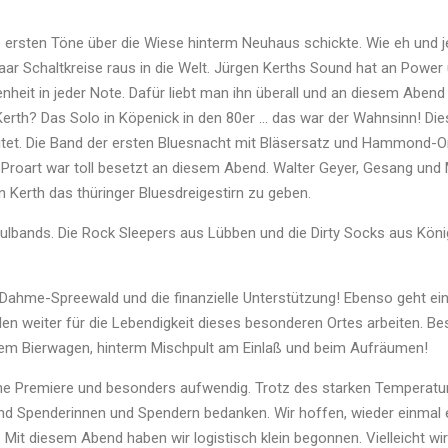
e ersten Töne über die Wiese hinterm Neuhaus schickte. Wie eh und
paar Schaltkreise raus in die Welt. Jürgen Kerths Sound hat an Power
heit in jeder Note. Dafür liebt man ihn überall und an diesem Aben
erth? Das Solo in Köpenick in den 80er … das war der Wahnsinn! Die
tet. Die Band der ersten Bluesnacht mit Bläsersatz und Hammond-O
 Proart war toll besetzt an diesem Abend. Walter Geyer, Gesang un
Kerth das thüringer Bluesdreigestirn zu geben.
hulbands. Die Rock Sleepers aus Lübben und die Dirty Socks aus Kön
Dahme-Spreewald und die finanzielle Unterstützung! Ebenso geht ein 
n weiter für die Lebendigkeit dieses besonderen Ortes arbeiten. B
dem Bierwagen, hinterm Mischpult am Einlaß und beim Aufräumen!
eine Premiere und besonders aufwendig. Trotz des starken Temperat
nd Spenderinnen und Spendern bedanken. Wir hoffen, wieder einmal 
Mit diesem Abend haben wir logistisch klein begonnen. Vielleicht w