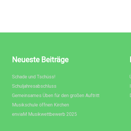
Neueste Beiträge
Schade und Tschüss!
Schuljahresabschluss
Gemeinsames Üben für den großen Auftritt
Musikschule öffnen Kirchen
enviaM Musikwettbewerb 2025