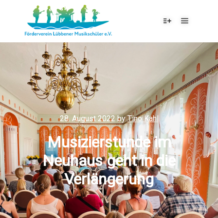
28. August 2022
by
Tino Kahl
Musizierstunde im
Neuhaus geht in die
Verlängerung